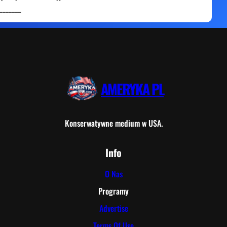
_______
AMERYKA PL
Konserwatywne medium w USA.
Info
O Nas
Programy
Advertise
Terms Of Use