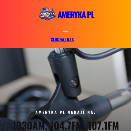
Przejdź
do
AMERYKA PL
treści
SŁUCHAJ NAS
AMERYKA PL NADAJE NA:
1030AM, 104.7FM, 107.1FM